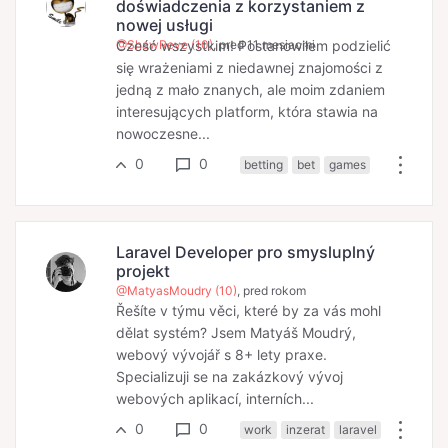
doświadczenia z korzystaniem z
nowej usługi
Cześć wszystkim! Postanowiłem podzielić
@ShawReve (10)
, pred 11 mesiacmi
się wrażeniami z niedawnej znajomości z
jedną z mało znanych, ale moim zdaniem
interesujących platform, która stawia na
nowoczesne...
0
0
betting
bet
games
Laravel Developer pro smysluplný
projekt
@MatyasMoudry (10)
, pred rokom
Řešíte v týmu věci, které by za vás mohl
dělat systém? Jsem Matyáš Moudrý,
webový vývojář s 8+ lety praxe.
Specializuji se na zakázkový vývoj
webových aplikací, interních...
0
0
work
inzerat
laravel