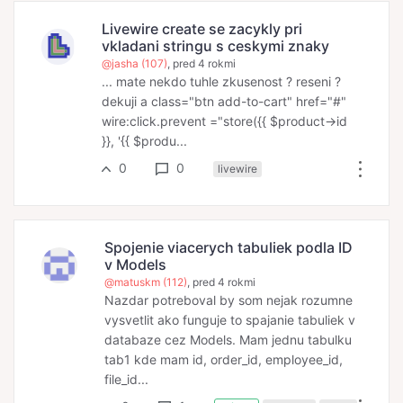
Livewire create se zacykly pri
vkladani stringu s ceskymi znaky
@jasha (107)
, pred 4 rokmi
... mate nekdo tuhle zkusenost ? reseni ?
dekuji a class="btn add-to-cart" href="#"
wire:click.prevent ="store({{ $product->id
}}, '{{ $produ...
0
0
livewire
Spojenie viacerych tabuliek podla ID
v Models
@matuskm (112)
, pred 4 rokmi
Nazdar potreboval by som nejak rozumne
vysvetlit ako funguje to spajanie tabuliek v
databaze cez Models. Mam jednu tabulku
tab1 kde mam id, order_id, employee_id,
file_id...