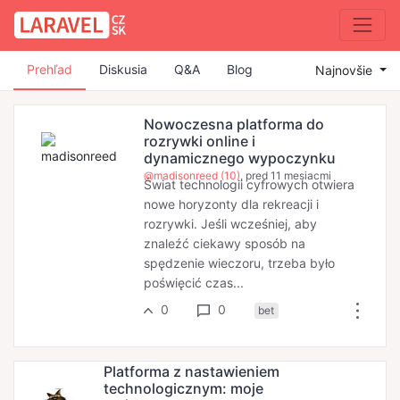
Prehľad
Diskusia
Q&A
Blog
Najnovšie
Nowoczesna platforma do
rozrywki online i
dynamicznego wypoczynku
@madisonreed (10)
, pred 11 mesiacmi
Świat technologii cyfrowych otwiera
nowe horyzonty dla rekreacji i
rozrywki. Jeśli wcześniej, aby
znaleźć ciekawy sposób na
spędzenie wieczoru, trzeba było
poświęcić czas...
0
0
bet
Platforma z nastawieniem
technologicznym: moje