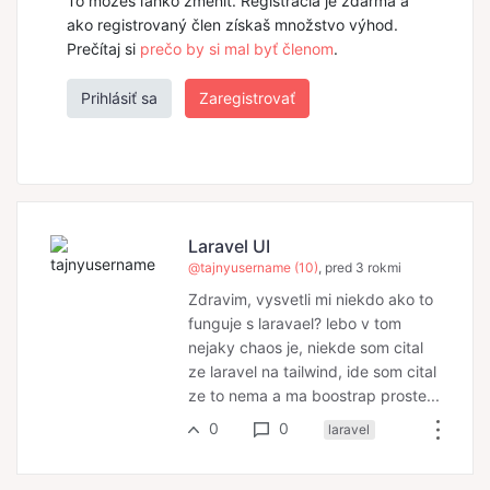
To možeš ľahko zmeniť. Registrácia je zdarma a
ako registrovaný člen získaš množstvo výhod.
Prečítaj si
prečo by si mal byť členom
.
Prihlásiť sa
Zaregistrovať
Laravel UI
@tajnyusername (10)
, pred 3 rokmi
Zdravim, vysvetli mi niekdo ako to
funguje s laravael? lebo v tom
nejaky chaos je, niekde som cital
ze laravel na tailwind, ide som cital
ze to nema a ma boostrap proste...
0
0
laravel