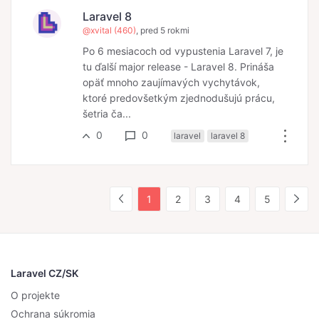
Laravel 8
@xvital (460)
, pred 5 rokmi
Po 6 mesiacoch od vypustenia Laravel 7, je
tu ďalší major release - Laravel 8. Prináša
opäť mnoho zaujímavých vychytávok,
ktoré predovšetkým zjednodušujú prácu,
šetria ča...
0
0
laravel
laravel 8
1
2
3
4
5
Laravel CZ/SK
O projekte
Ochrana súkromia