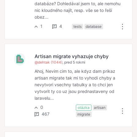
databáze? Dohledával jsem to, ale nemohu
nic kloudného najít, resp. vše se to řeší
obez...
1
4
tests
database
Artisan migrate vyhazuje chyby
@dehtak (1044)
, pred 5 rokmi
Ahoj, Nevim cim to, ale kdyz dam prikaz
artisan migrate tak mi to vyhodi chyby a
nevytvori vsechny tabulky a to chci jen
vytvorit ty co uz jsou prednastaveny od
laravelu...
0
otázka
artisan
467
migrate