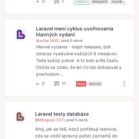
0
1
otázka
eloquent
mysql
Laravel mení cyklus uvoľnovania
hlavných vydaní
@xvital (460)
, pred 5 rokmi
Hlavné vydania - major releases, boli
doteraz vydávané každých 6 mesiacov.
Teda každý polrok. A to bolo príliš často.
Občas sa zdalo, že len čo ste dobojovali s
prechodom...
0
11
blog
laravel
Laravel testy databáze
@Whispere (137)
, pred 5 rokmi
Ahoj, jak se řeší, když potřebuji testovat,
zda se vložil správný počet záznamů do