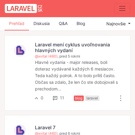
Prehľad
Diskusia
Q&A
Blog
Najnovšie
Laravel mení cyklus uvoľnovania
hlavných vydaní
@xvital (460)
, pred 5 rokmi
Hlavné vydania - major releases, boli
doteraz vydávané každých 6 mesiacov.
Teda každý polrok. A to bolo príliš často.
Občas sa zdalo, že len čo ste dobojovali s
prechodom...
0
11
blog
laravel
Laravel 7
@xvital (460)
, pred 6 rokmi