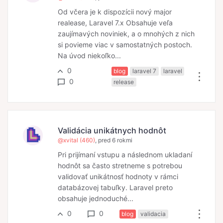
Od včera je k dispozícii nový major
realease, Laravel 7.x Obsahuje veľa
zaujímavých noviniek, a o mnohých z nich
si povieme viac v samostatných postoch.
Na úvod niekoľko...
0
blog
laravel 7
laravel
0
release
Validácia unikátnych hodnôt
@xvital (460)
, pred 6 rokmi
Pri prijímaní vstupu a následnom ukladaní
hodnôt sa často stretneme s potrebou
validovať unikátnosť hodnoty v rámci
databázovej tabuľky. Laravel preto
obsahuje jednoduché...
0
0
blog
validacia