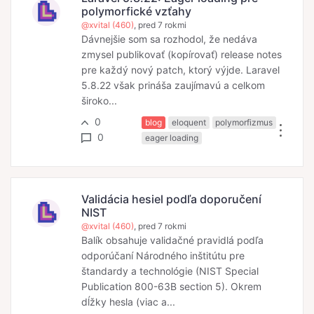
polymorfické vzťahy
@xvital (460)
, pred 7 rokmi
Dávnejšie som sa rozhodol, že nedáva
zmysel publikovať (kopírovať) release notes
pre každý nový patch, ktorý výjde. Laravel
5.8.22 však prináša zaujímavú a celkom
široko...
0
blog
eloquent
polymorfizmus
0
eager loading
Validácia hesiel podľa doporučení
NIST
@xvital (460)
, pred 7 rokmi
Balík obsahuje validačné pravidlá podľa
odporúčaní Národného inštitútu pre
štandardy a technológie (NIST Special
Publication 800-63B section 5). Okrem
dĺžky hesla (viac a...