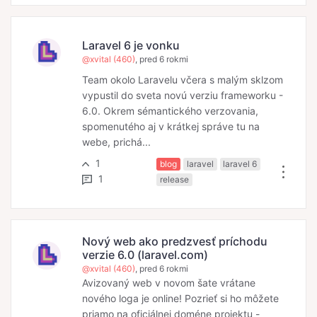
Laravel 6 je vonku
@xvital (460)
, pred 6 rokmi
Team okolo Laravelu včera s malým sklzom
vypustil do sveta novú verziu frameworku -
6.0. Okrem sémantického verzovania,
spomenutého aj v krátkej správe tu na
webe, prichá...
1
blog
laravel
laravel 6
1
release
Nový web ako predzvesť príchodu
verzie 6.0 (laravel.com)
@xvital (460)
, pred 6 rokmi
Avizovaný web v novom šate vrátane
nového loga je online! Pozrieť si ho môžete
priamo na oficiálnej doméne projektu -