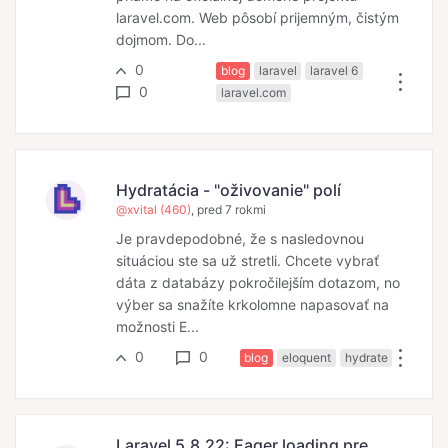
laravel.com. Web pôsobí prijemným, čistým
dojmom. Do...
0
blog
laravel
laravel 6
0
laravel.com
Hydratácia - "oživovanie" polí
@xvital (460)
, pred 7 rokmi
Je pravdepodobné, že s nasledovnou
situáciou ste sa už stretli. Chcete vybrať
dáta z databázy pokročilejším dotazom, no
výber sa snažíte krkolomne napasovať na
možnosti E...
0
0
blog
eloquent
hydrate
Laravel 5.8.22: Eager loading pre