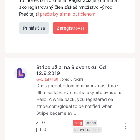
To možeš ľahko zmeniť. Registrácia je zdarma a
ako registrovaný člen získaš množstvo výhod.
Prečítaj si
prečo by si mal byť členom
.
Prihlásiť sa
Zaregistrovať
Stripe už aj na Slovensku! Od
12.9.2019
@xvital (460)
, pred 6 rokmi
Dnes predobedom mnohým z nás dorazil
dlho očakávaný email s takýmto úvodom:
Hello, A while back, you registered on
stripe.com/global to be notified when
Stripe became av...
0
blog
stripe
0
laravel cashier