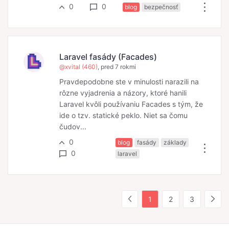
0
0
blog
bezpečnosť
Laravel fasády (Facades)
@xvital (460)
, pred 7 rokmi
Pravdepodobne ste v minulosti narazili na
rôzne vyjadrenia a názory, ktoré hanili
Laravel kvôli používaniu Facades s tým, že
ide o tzv. statické peklo. Niet sa čomu
čudov...
0
blog
fasády
základy
0
laravel
1
2
3