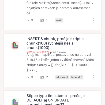
funkcie Mail::to($recipients)->send(...) tak v
prijatých správach je potom v adresátoch
ce...
0
1
mail
INSERT & chunk, proč je skript s
chunk(100) rychlejší než s
chunk(1000)
@Whispere (137)
, pred 6 rokmi
Ahoj, mám aplikaci postavenou na Laravel
6.18.16 a řeším jedno zvláštní chování. Mám
skript: $array = []; for($i = 0; $i < 10000;
$i++) {...
0
2
eloquent
laravel 6
Stĺpec typu timestamp - prečo je
DEFAULT aj ON UPDATE
current_timestamp??