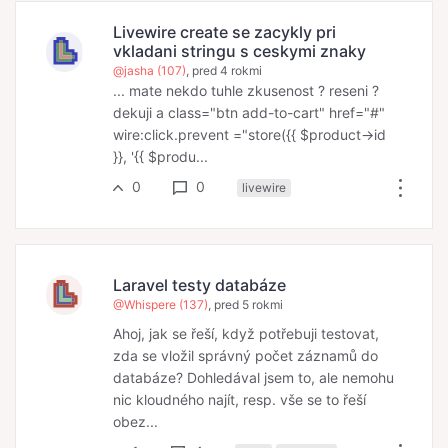
Livewire create se zacykly pri
vkladani stringu s ceskymi znaky
@jasha (107)
, pred 4 rokmi
... mate nekdo tuhle zkusenost ? reseni ?
dekuji a class="btn add-to-cart" href="#"
wire:click.prevent ="store({{ $product->id
}}, '{{ $produ...
0
0
livewire
Laravel testy databáze
@Whispere (137)
, pred 5 rokmi
Ahoj, jak se řeší, když potřebuji testovat,
zda se vložil správný počet záznamů do
databáze? Dohledával jsem to, ale nemohu
nic kloudného najít, resp. vše se to řeší
obez...