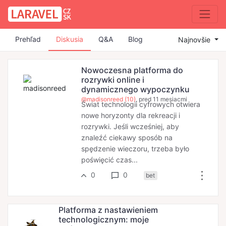
Prehľad
Diskusia
Q&A
Blog
Najnovšie
Nowoczesna platforma do
rozrywki online i
dynamicznego wypoczynku
@madisonreed (10)
, pred 11 mesiacmi
Świat technologii cyfrowych otwiera
nowe horyzonty dla rekreacji i
rozrywki. Jeśli wcześniej, aby
znaleźć ciekawy sposób na
spędzenie wieczoru, trzeba było
poświęcić czas...
0
0
bet
Platforma z nastawieniem
technologicznym: moje