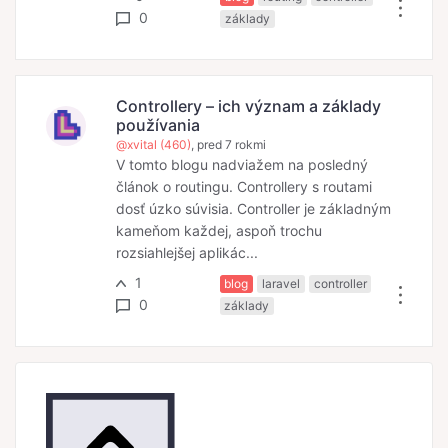
0
základy
Controllery – ich význam a základy
používania
@xvital (460)
, pred 7 rokmi
V tomto blogu nadviažem na posledný
článok o routingu. Controllery s routami
dosť úzko súvisia. Controller je základným
kameňom každej, aspoň trochu
rozsiahlejšej aplikác...
1
blog
laravel
controller
0
základy