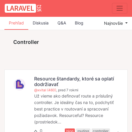
Prehľad
Diskusia
Q&A
Blog
Najnovšie
Controller
Resource štandardy, ktoré sa oplatí
dodržiavať
@xvital (460)
, pred 7 rokmi
Už vieme ako definovať route a príslušný
controller. Je ideálny čas na to, podchytiť
best practice v routovaní a spracovaní
požiadavok. Resourceful? Resource
(prostriedok...
0
blog
routing
controller